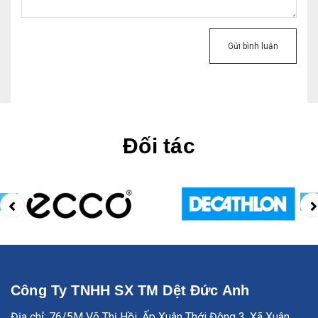
Gửi bình luận
Đối tác
Công Ty TNHH SX TM Dệt Đức Anh
Địa chỉ: 76/5M Võ Thị Hồi, Ấp Xuân Thới Đông 3, Xã Xuân