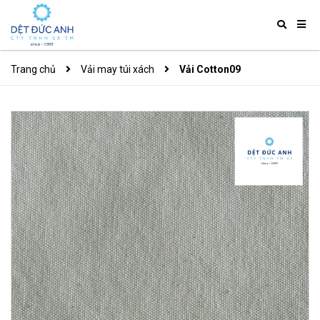
Trang chủ
Vải may túi xách
Vải Cotton09