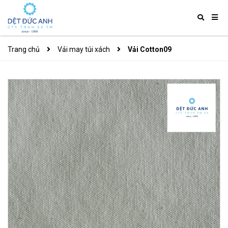
Trang chủ
Vải may túi xách
Vải Cotton09