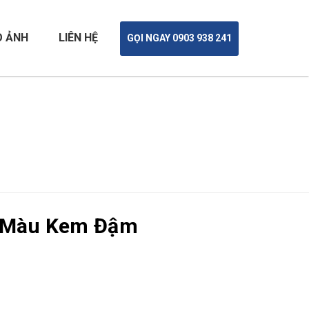
O ẢNH
LIÊN HỆ
GỌI NGAY 0903 938 241
8 Màu Kem Đậm