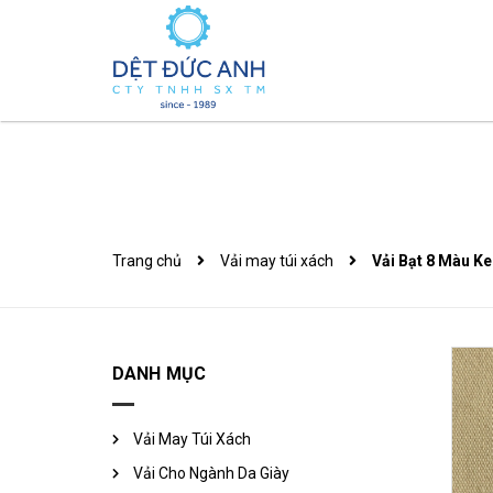
Trang chủ
Vải may túi xách
Vải Bạt 8 Màu 
DANH MỤC
Vải May Túi Xách
Vải Cho Ngành Da Giày