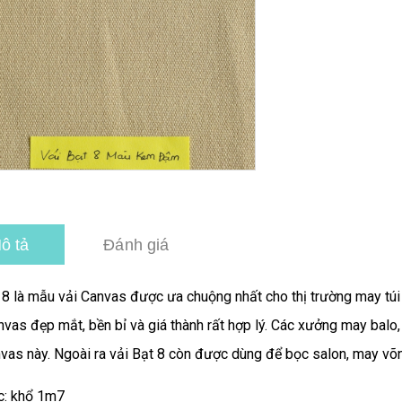
ô tả
Đánh giá
 8 là mẫu vải Canvas được ưa chuộng nhất cho thị trường may túi
vas đẹp mắt, bền bỉ và giá thành rất hợp lý. Các xưởng may balo, t
nvas này. Ngoài ra vải Bạt 8 còn được dùng để bọc salon, may võng
c: khổ 1m7