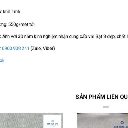
u: khổ 1m6
ợng: 550g/mét tới
 Anh với 30 năm kinh nghiệm nhận cung cấp vải Bạt 8 đẹp, chất lư
:
0903.938.241
(Zalo, Viber)
ok
SẢN PHẨM LIÊN Q