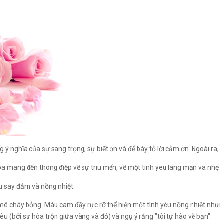
 nghĩa của sự sang trọng, sự biết ơn và để bày tỏ lời cảm ơn. Ngoài ra,
a mang đến thông điệp về sự trìu mến, về một tình yêu lãng mạn và nhẹ
u say đắm và nồng nhiệt.
m mê cháy bỏng. Màu cam đầy rực rỡ thể hiện một tình yêu nồng nhiệt nh
yêu (bởi sự hòa trộn giữa vàng và đỏ) và ngụ ý rằng "tôi tự hào về bạn".