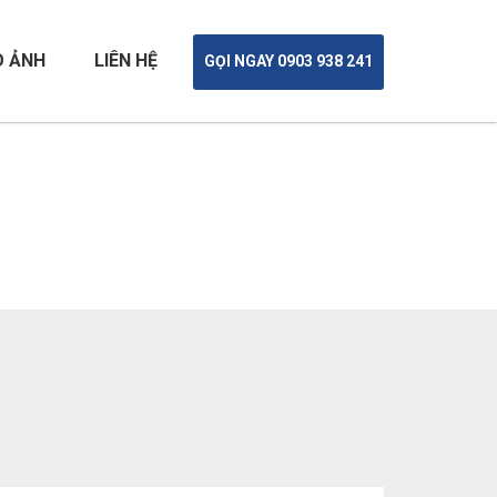
O ẢNH
LIÊN HỆ
GỌI NGAY 0903 938 241