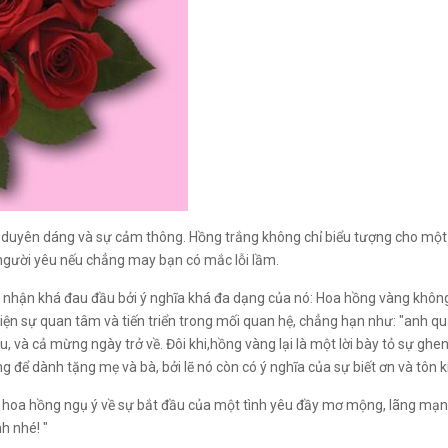
, duyên dáng và sự cảm thông. Hồng trắng không chỉ biểu tượng cho một
ến người yêu nếu chẳng may bạn có mắc lỗi lầm.
ười nhận khá đau đầu bởi ý nghĩa khá đa dạng của nó: Hoa hồng vàng khôn
ể hiện sự quan tâm và tiến triển trong mối quan hệ, chẳng hạn như: "anh
 và cả mừng ngày trở về. Đôi khi,hồng vàng lại là một lời bày tỏ sự ghen
g để dành tặng mẹ và bà, bởi lẽ nó còn có ý nghĩa của sự biết ơn và tôn k
hoa hồng ngụ ý về sự bắt đầu của một tình yêu đầy mơ mộng, lãng mạn 
h nhé! "