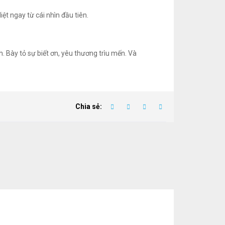
ệt ngay từ cái nhìn đầu tiên.
h. Bày tỏ sự biết ơn, yêu thương trìu mến. Và
Chia sẻ: