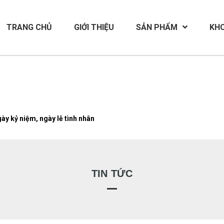
TRANG CHỦ
GIỚI THIỆU
SẢN PHẨM
KH
ày kỷ niệm, ngày lễ tình nhân
TIN TỨC